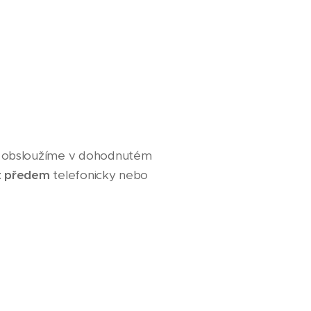
ás obsloužíme v dohodnutém
t předem
telefonicky nebo