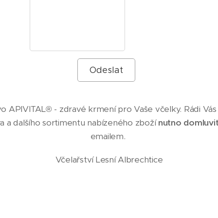
Odeslat
ivo APIVITAL® - zdravé krmení pro Vaše včelky. Rádi V
a a dalšího sortimentu nabízeného zboží
nutno domluvi
emailem.
Včelařství Lesní Albrechtice